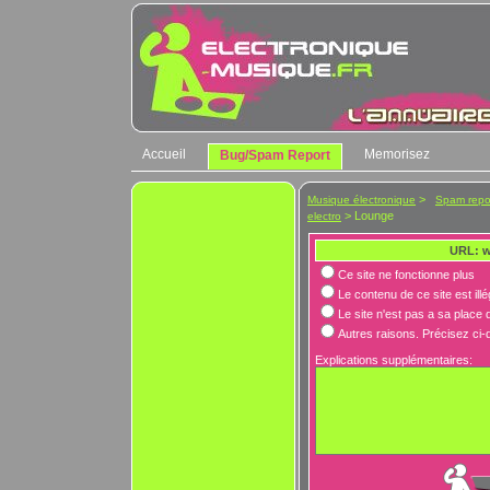
Accueil
Memorisez
Bug/Spam Report
>
Musique électronique
Spam repo
> Lounge
electro
URL: w
Ce site ne fonctionne plus
Le contenu de ce site est ill
Le site n'est pas a sa place 
Autres raisons. Précisez ci
Explications supplémentaires: