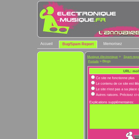
Accueil
Memorisez
Bug/Spam Report
>
Musique électronique
Spam repo
> Blogs
Portails
URL: mol
Ce site ne fonctionne plus
Le contenu de ce site est ill
Le site n'est pas a sa place 
Autres raisons. Précisez ci
Explications supplémentaires: