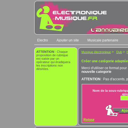
Electro
Ajouter un site
Musicale partenaire
ATTENTION
: Chaque
>
>
Musique électronique
Dub
proposition de rubrique
est saisie par un
Créer une catégorie adaptée 
opérateur qui éradiquera
les inscriptions non
Merci d'utiliser ce format pour
désirées.
nouvelle categorie
ATTENTION
: Pas d'accents, 
Nom de la sous-rubriqu
ajo
Retour